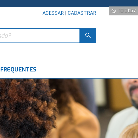
10:51:58
access_time
ACESSAR
|
CADASTRAR
search
 FREQUENTES