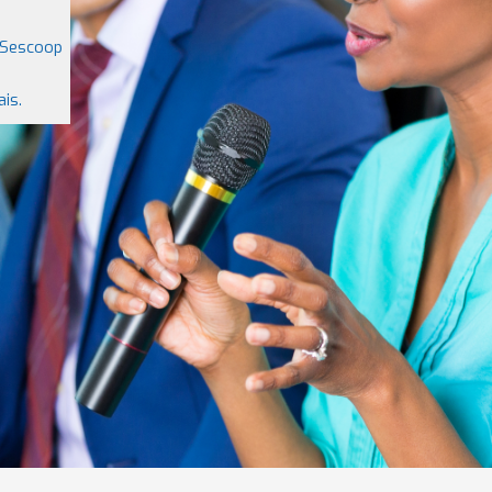
C Sescoop
is.