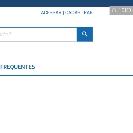
1:01:13
access_time
ACESSAR
|
CADASTRAR
search
 FREQUENTES